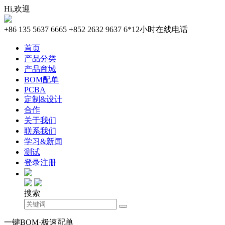
Hi,欢迎
+86 135 5637 6665
+852 2632 9637
6*12小时在线电话
首页
产品分类
产品商城
BOM配单
PCBA
定制&设计
合作
关于我们
联系我们
学习&新闻
测试
登录
注册
搜索
一键BOM·极速配单